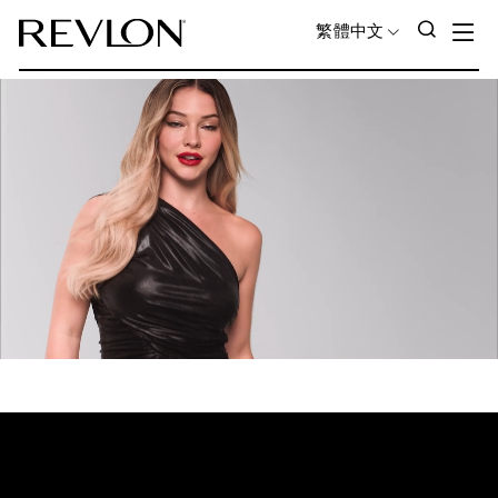
Skip to content
S
SEAR
LANGUAGE
繁體中文